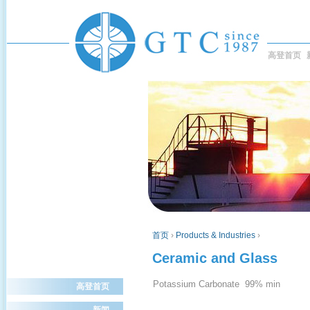
高登首页
首页
›
Products & Industries
›
Ceramic and Glass
Potassium Carbonate 99% min
高登首页
新闻