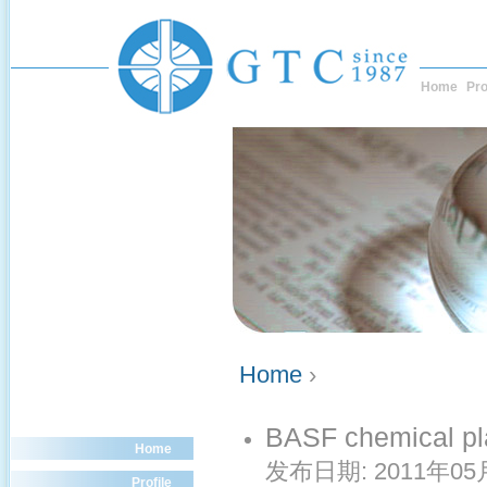
Home
Pro
Home
›
BASF chemical pla
Home
发布日期:
2011年05
Profile