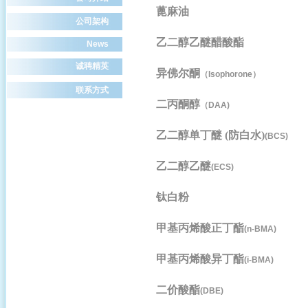
蓖麻油
公司架构
乙二醇乙醚醋酸酯
News
诚聘精英
异佛尔酮
（Isophorone）
联系方式
二丙酮醇
（DAA)
乙二醇单丁醚 (防白水)
(BCS)
乙二醇乙醚
(ECS)
钛白粉
甲基丙烯酸正丁酯
(n-BMA)
甲基丙烯酸异丁酯
(i-BMA)
二价酸酯
(DBE)