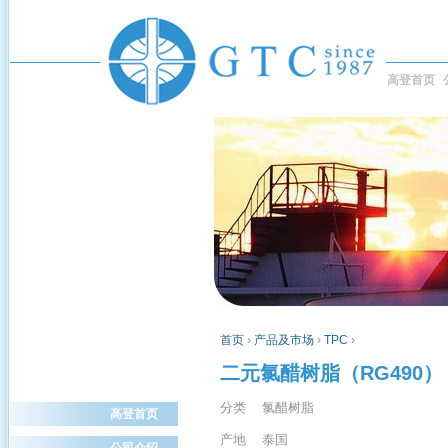
高登首页
首页
›
产品及市场
›
TPC
›
二元氯醋树脂（RG490）
分类 氯醋树脂
高登首页
产地 泰国
公司介绍