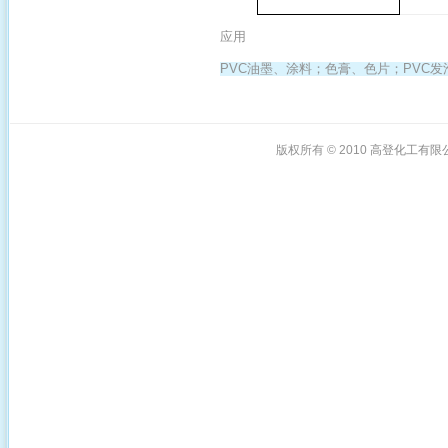
应用
PVC油墨、涂料；色膏、色片；PVC
版权所有 © 2010
高登化工有限