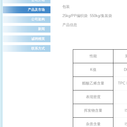
包装
产品及市场
25kg
/
PP
编织
袋
550kg
/
集装
袋
公司架构
产品信息
新闻
诚聘精英
联系方式
性能
K
值
D
醋酸乙烯含量
TPC 
表现密度
挥发物含量
I
杂质含量
I