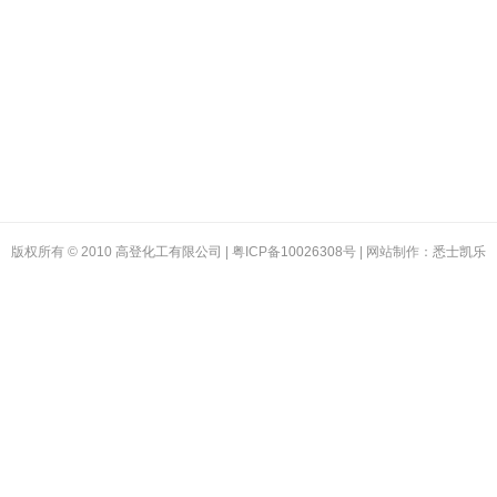
版权所有 © 2010
高登化工有限公司
| 粤ICP备
10026308
号 | 网站制作：
悉士凯乐