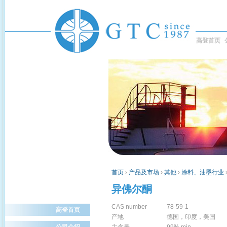
高登首页
首页
›
产品及市场
›
其他
›
涂料、油墨行业
异佛尔酮
CAS number
78-59-1
高登首页
产地
德国，印度，美国
公司介绍