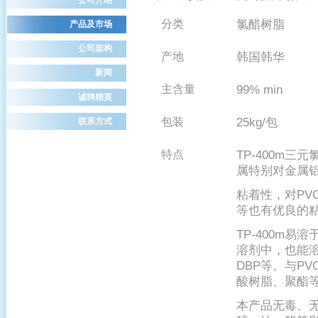
氯醋树脂
分类
产品及市场
公司架构
韩国韩华
产地
新闻
99% min
主含量
诚聘精英
25kg/
包装
包
联系方式
TP-400m
特点
三元
属特别对金属
粘着性，对
PV
等也有优良的
TP-400m
易溶
溶剂中，也能
DBP
PV
等。与
酸树脂、聚酯
本产品无毒、