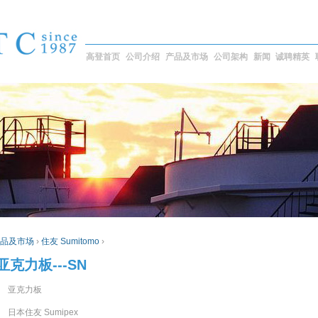
高登首页
公司介绍
产品及市场
公司架构
新闻
诚聘精英
品及市场
›
住友 Sumitomo
›
克力板---SN
亚克力板
本住友 Sumipex