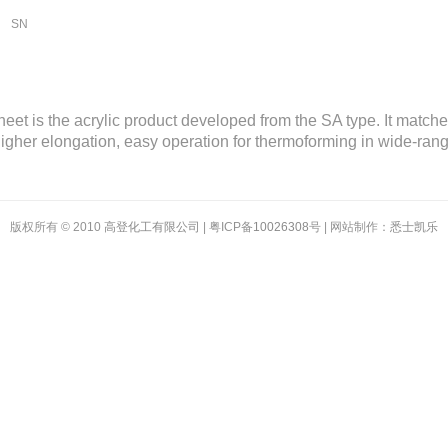
SN
heet is the acrylic product developed from the SA type. It match
igher elongation, easy operation for thermoforming in wide-ran
版权所有 © 2010
高登化工有限公司
| 粤ICP备
10026308
号 | 网站制作：
悉士凯乐