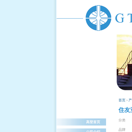
首页
›
产
住友亚
分类 
高登首页
品牌 日
公司介绍